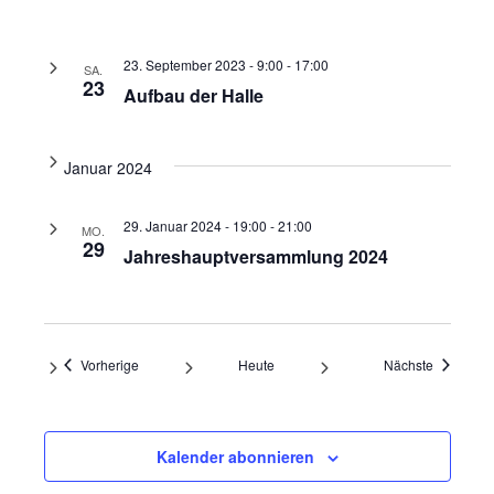
23. September 2023 - 9:00
-
17:00
SA.
23
Aufbau der Halle
Januar 2024
29. Januar 2024 - 19:00
-
21:00
MO.
29
Jahreshauptversammlung 2024
Veranstaltungen
Veranstal
Vorherige
Heute
Nächste
Kalender abonnieren