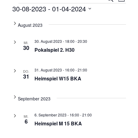
Liste
Ansi
Veranstaltungen
Suche
30-08-2023
 - 
01-04-2024
Navi
und
Datum
wählen.
August 2023
Ansicht
Navigat
30. August 2023 - 18:00
-
20:30
MI.
30
Pokalspiel 2. H30
31. August 2023 - 16:00
-
21:00
DO.
31
Heimspiel W15 BKA
September 2023
6. September 2023 - 16:00
-
21:00
MI.
6
Heimspiel M 15 BKA