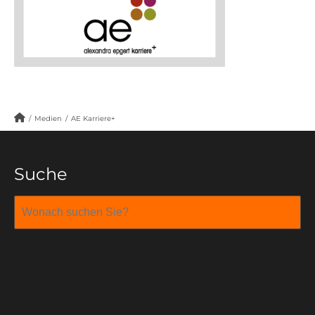
/
Medien
/
AE Karriere+
Suche