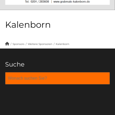
Kalenborn
/
Sponsors
/
Weitere Sponsoren
/
Kalenborn
Suche