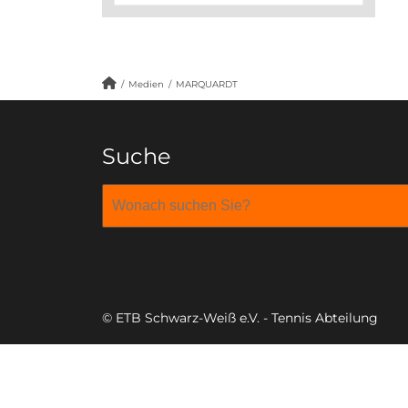
/
Medien
/
MARQUARDT
Suche
© ETB Schwarz-Weiß e.V. - Tennis Abteilung