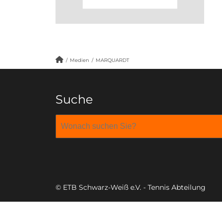
/
Medien
/
MARQUARDT
Suche
© ETB Schwarz-Weiß e.V. - Tennis Abteilung