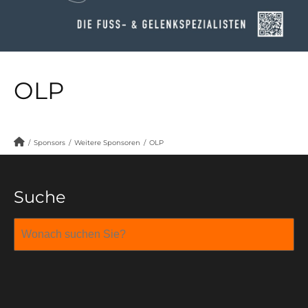
OLP
/
Sponsors
/
Weitere Sponsoren
/
OLP
Suche