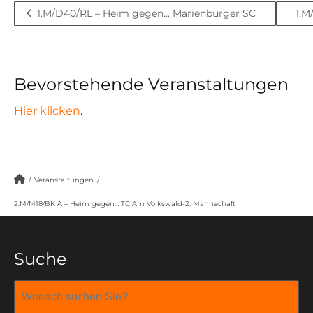
1.M/D40/RL – Heim gegen… Marienburger SC
1.M
Bevorstehende Veranstaltungen
Hier klicken
.
/
Veranstaltungen
/
2.M/M18/BK A – Heim gegen… TC Am Volkswald-2. Mannschaft
Suche