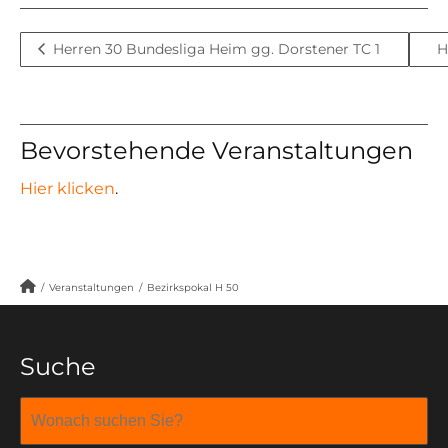
Herren 30 Bundesliga Heim gg. Dorstener TC 1
H
Bevorstehende Veranstaltungen
Hier klicken
.
/
Veranstaltungen
/
Bezirkspokal H 50
Suche