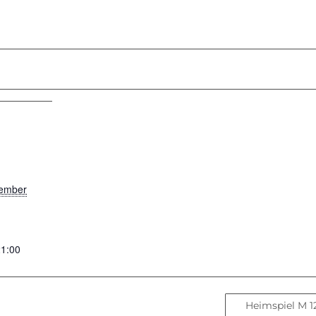
tember
21:00
Heimspiel M 