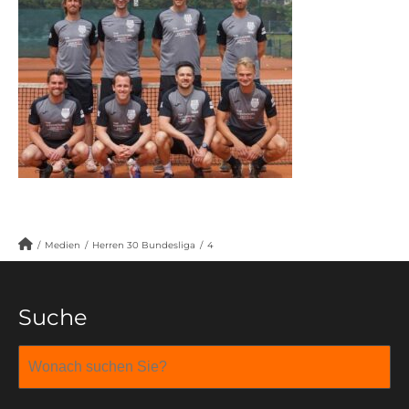
/
Medien
/
Herren 30 Bundesliga
/
4
Suche