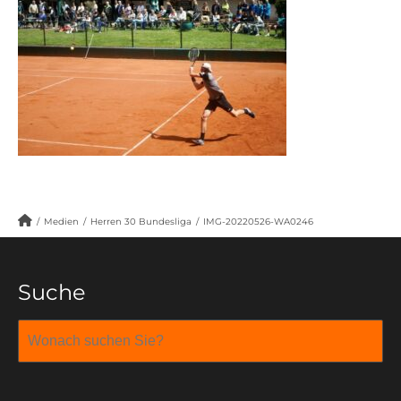
/
Medien
/
Herren 30 Bundesliga
/
IMG-20220526-WA0246
Suche