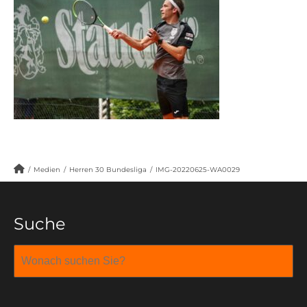
/
Medien
/
Herren 30 Bundesliga
/
IMG-20220625-WA0029
Suche