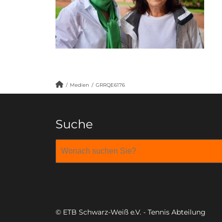
/
Medien
/
GRRQE6176
Suche
© ETB Schwarz-Weiß e.V. - Tennis Abteilung