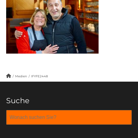
/
Medien
/
IFYFE2448
Suche