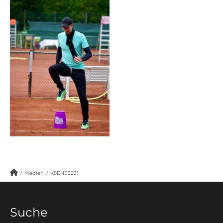
/
Medien
/
KSENE3231
Suche