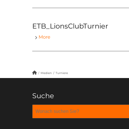
ETB_LionsClubTurnier
More
/
Medien
/
Turniere
Suche