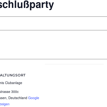
schlußparty
TALTUNGSORT
nis Clubanlage
strasse 300c
ssen
,
Deutschland
Google
zeigen