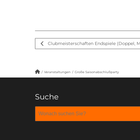
Clubmeisterschaften Endspiele (Doppel, M
/
Veranstaltungen
/
Große Saisonabschlußparty
Suche