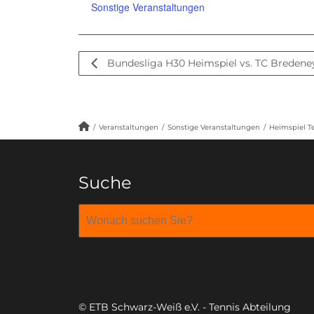
Sonstige Veranstaltungen
Bundesliga H30 Heimspiel vs. TC Bredene
/
Veranstaltungen
/
Sonstige Veranstaltungen
/
Heimspiel T
Suche
© ETB Schwarz-Weiß e.V. - Tennis Abteilung