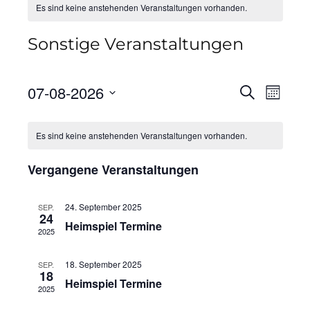
Es sind keine anstehenden Veranstaltungen vorhanden.
Sonstige Veranstaltungen
Veranst
Vera
07-08-2026
Suche
Monat
Ansi
Suche
Datum
Kalender
Navi
wählen.
und
Es sind keine anstehenden Veranstaltungen vorhanden.
von
Ansicht
Veranstaltungen
Vergangene Veranstaltungen
Navigat
24. September 2025
SEP.
24
Heimspiel Termine
2025
18. September 2025
SEP.
18
Heimspiel Termine
2025