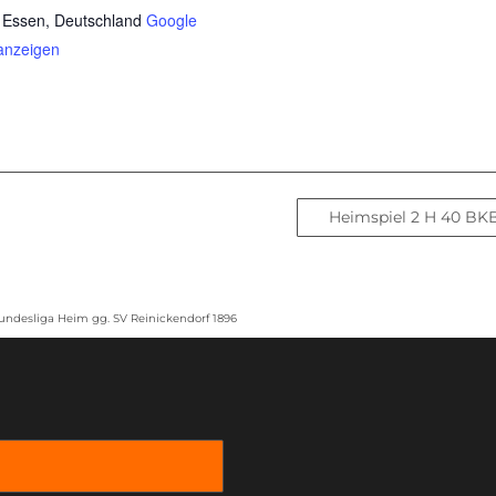
 Essen
,
Deutschland
Google
anzeigen
Heimspiel 2 H 40 B
undesliga Heim gg. SV Reinickendorf 1896