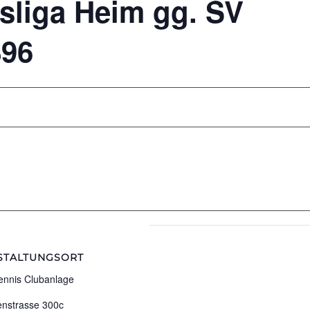
sliga Heim gg. SV
896
STALTUNGSORT
ennis Clubanlage
enstrasse 300c