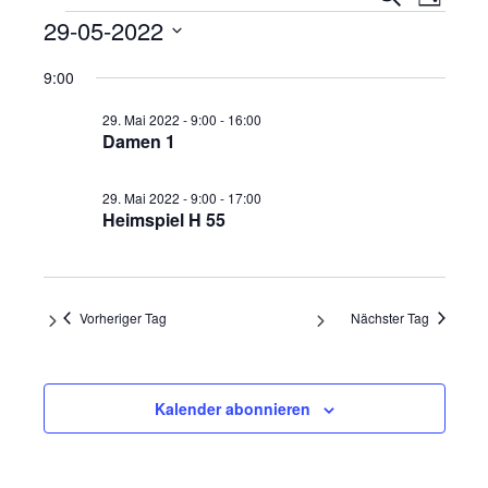
Tag
Ansi
Veranstaltungen
Suche
29-05-2022
Navi
und
Datum
9:00
wählen.
Ansicht
29. Mai 2022 - 9:00
-
16:00
Navigat
Damen 1
29. Mai 2022 - 9:00
-
17:00
Heimspiel H 55
Vorheriger Tag
Nächster Tag
Kalender abonnieren