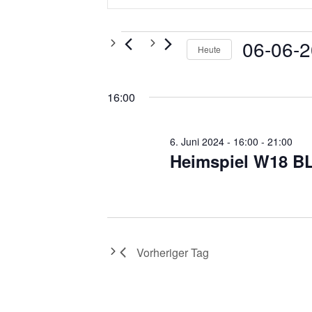
und
eingeben.
Ansichten,
Suche
Veranstaltungen
06-06-
nach
Navigation
Heute
Veranstaltungen
Datum
Schlüsselwort.
wählen.
16:00
6. Juni 2024 - 16:00
-
21:00
Heimspiel W18 B
Vorheriger Tag