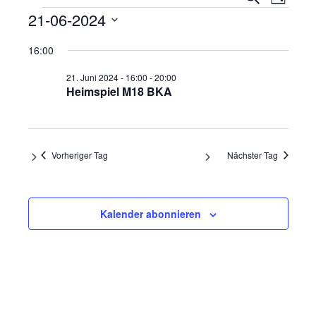
Tag
Ansi
Veranstaltungen
Suche
21-06-2024
Navi
und
Datum
16:00
wählen.
Ansicht
21. Juni 2024 - 16:00
-
20:00
Navigat
Heimspiel M18 BKA
Vorheriger Tag
Nächster Tag
Kalender abonnieren