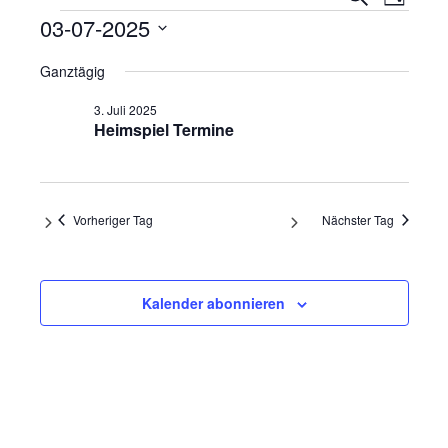
Tag
Ansi
Veranstaltungen
Suche
03-07-2025
Navi
und
Datum
Ganztägig
wählen.
Ansicht
3. Juli 2025
Navigat
Heimspiel Termine
Vorheriger Tag
Nächster Tag
Kalender abonnieren