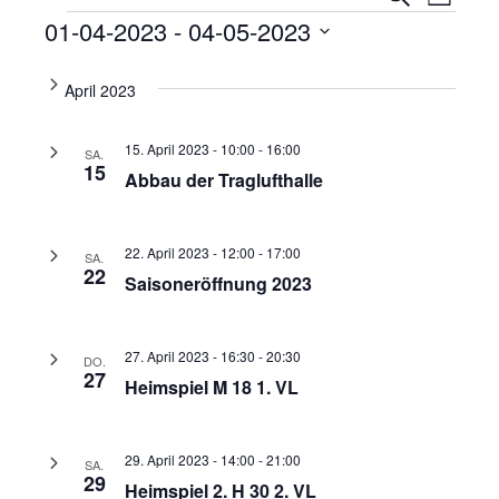
Liste
Ansi
Veranstaltungen
Suche
01-04-2023
 - 
04-05-2023
Navi
und
Datum
wählen.
April 2023
Ansicht
Navigat
15. April 2023 - 10:00
-
16:00
SA.
15
Abbau der Traglufthalle
22. April 2023 - 12:00
-
17:00
SA.
22
Saisoneröffnung 2023
27. April 2023 - 16:30
-
20:30
DO.
27
Heimspiel M 18 1. VL
29. April 2023 - 14:00
-
21:00
SA.
29
Heimspiel 2. H 30 2. VL