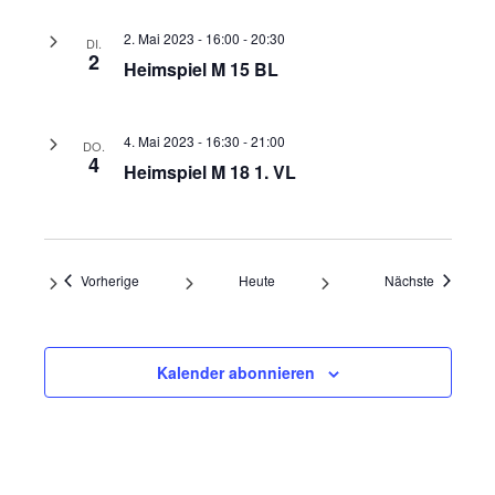
2. Mai 2023 - 16:00
-
20:30
DI.
2
Heimspiel M 15 BL
4. Mai 2023 - 16:30
-
21:00
DO.
4
Heimspiel M 18 1. VL
Veranstaltungen
Veranstal
Vorherige
Heute
Nächste
Kalender abonnieren