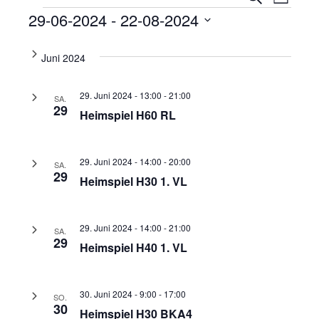
Liste
Ansi
Veranstaltungen
Suche
29-06-2024
 - 
22-08-2024
Navi
und
Datum
wählen.
Juni 2024
Ansicht
Navigat
29. Juni 2024 - 13:00
-
21:00
SA.
29
Heimspiel H60 RL
29. Juni 2024 - 14:00
-
20:00
SA.
29
Heimspiel H30 1. VL
29. Juni 2024 - 14:00
-
21:00
SA.
29
Heimspiel H40 1. VL
30. Juni 2024 - 9:00
-
17:00
SO.
30
Heimspiel H30 BKA4