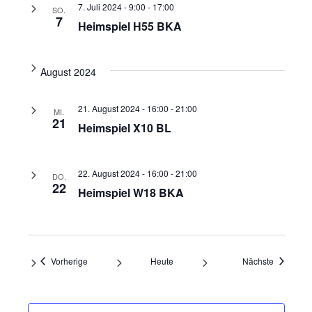
7. Juli 2024 - 9:00
-
17:00
SO.
7
Heimspiel H55 BKA
August 2024
21. August 2024 - 16:00
-
21:00
MI.
21
Heimspiel X10 BL
22. August 2024 - 16:00
-
21:00
DO.
22
Heimspiel W18 BKA
Veranstaltungen
Veranstal
Vorherige
Heute
Nächste