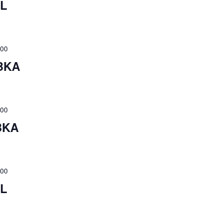
BL
:00
 BKA
:00
BKA
:00
BL