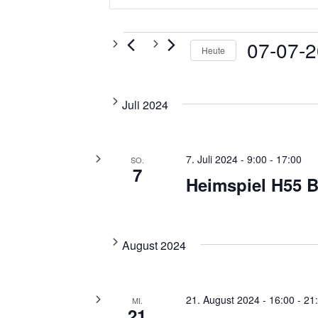
und
eingeben.
Ansichten,
Suche
Veranstaltungen
07-07-
nach
Navigation
Heute
Veranstaltungen
Datum
Schlüsselwort.
wählen.
Juli 2024
7. Juli 2024 - 9:00
-
17:00
SO.
7
Heimspiel H55 
August 2024
21. August 2024 - 16:00
-
21
MI.
21