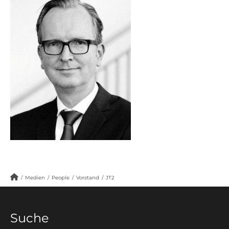
/
Medien
/
People
/
Vorstand
/
JT2
Suche