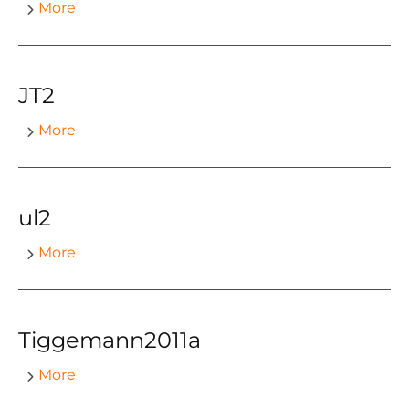
More
JT2
More
ul2
More
Tiggemann2011a
More