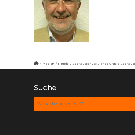
/
Medien
/
People
/
Sportausschuss
/
Theo Orgeig Sportaus
Suche