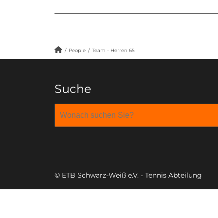
/
People
/
Team - Herren 65
Suche
© ETB Schwarz-Weiß e.V. - Tennis Abteilung