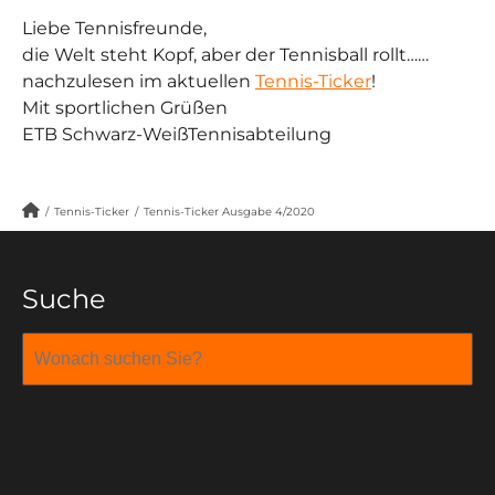
Liebe Tennisfreunde,
die Welt steht Kopf, aber der Tennisball rollt……
nachzulesen im aktuellen
Tennis-Ticker
!
Mit sportlichen Grüßen
ETB Schwarz-WeißTennisabteilung
/
Tennis-Ticker
/
Tennis-Ticker Ausgabe 4/2020
Suche