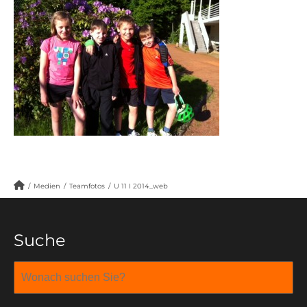
/
Medien
/
Teamfotos
/
U 11 I 2014_web
Suche