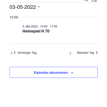
Tag
Ansi
Veranstaltungen
Suche
03-05-2022
Navi
und
Datum
10:00
wählen.
Ansicht
3. Mai 2022 - 10:00
-
17:00
Navigat
Heimspiel H 70
Vorheriger Tag
Nächster Tag
Kalender abonnieren