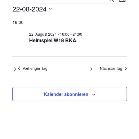
Tag
Ansi
Veranstaltungen
Suche
22-08-2024
Navi
und
Datum
16:00
wählen.
Ansicht
22. August 2024 - 16:00
-
21:00
Navigat
Heimspiel W18 BKA
Vorheriger Tag
Nächster Tag
Kalender abonnieren