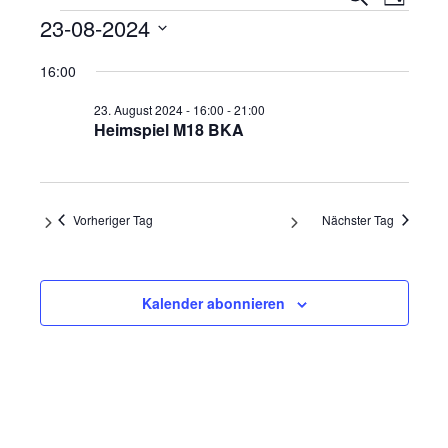
Tag
Ansi
Veranstaltungen
Suche
23-08-2024
Navi
und
Datum
16:00
wählen.
Ansicht
23. August 2024 - 16:00
-
21:00
Navigat
Heimspiel M18 BKA
Vorheriger Tag
Nächster Tag
Kalender abonnieren