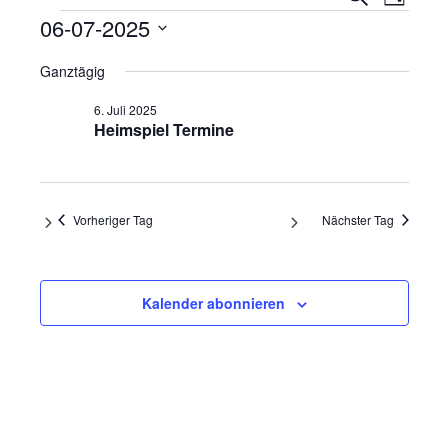
Tag
Ansi
Veranstaltungen
Suche
06-07-2025
Navi
und
Datum
Ganztägig
wählen.
Ansicht
6. Juli 2025
Navigat
Heimspiel Termine
Vorheriger Tag
Nächster Tag
Kalender abonnieren