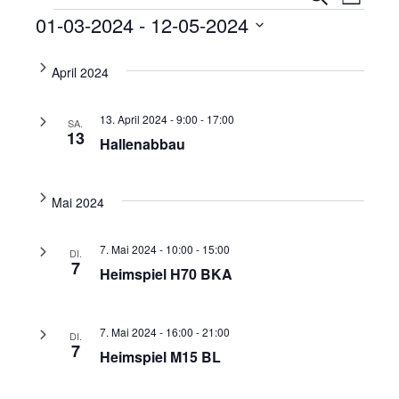
Liste
Ansi
Veranstaltungen
Suche
01-03-2024
 - 
12-05-2024
Navi
und
Datum
wählen.
April 2024
Ansicht
Navigat
13. April 2024 - 9:00
-
17:00
SA.
13
Hallenabbau
Mai 2024
7. Mai 2024 - 10:00
-
15:00
DI.
7
Heimspiel H70 BKA
7. Mai 2024 - 16:00
-
21:00
DI.
7
Heimspiel M15 BL