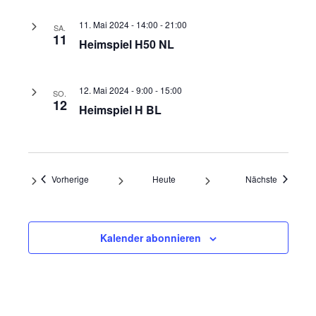
11. Mai 2024 - 14:00
-
21:00
SA.
11
Heimspiel H50 NL
12. Mai 2024 - 9:00
-
15:00
SO.
12
Heimspiel H BL
Veranstaltungen
Veranstal
Vorherige
Heute
Nächste
Kalender abonnieren