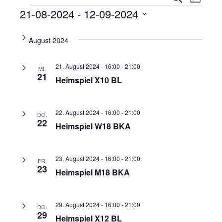
Liste
Ansi
Veranstaltungen
Suche
21-08-2024
 - 
12-09-2024
Navi
und
Datum
wählen.
August 2024
Ansicht
Navigat
21. August 2024 - 16:00
-
21:00
MI.
21
Heimspiel X10 BL
22. August 2024 - 16:00
-
21:00
DO.
22
Heimspiel W18 BKA
23. August 2024 - 16:00
-
21:00
FR.
23
Heimspiel M18 BKA
29. August 2024 - 16:00
-
21:00
DO.
29
Heimspiel X12 BL