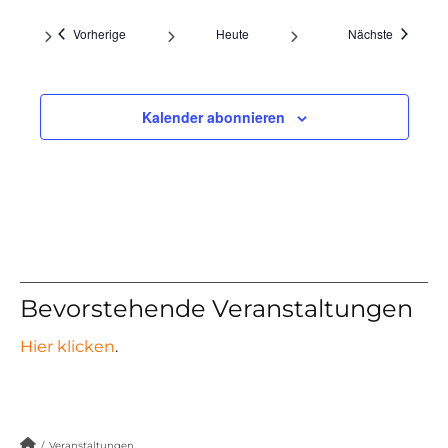
Veranstaltungen
Veranstal
Vorherige
Heute
Nächste
Kalender abonnieren
Bevorstehende Veranstaltungen
Hier klicken
.
/
Veranstaltungen