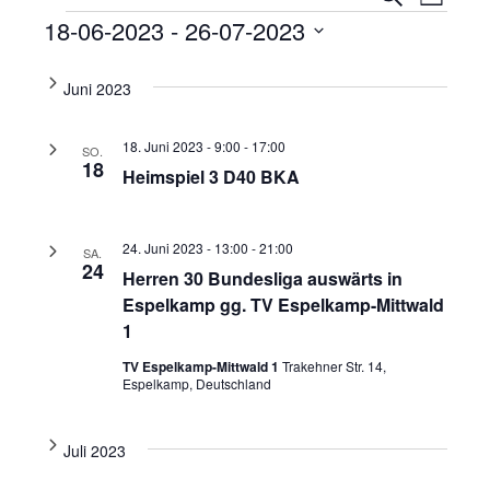
Liste
Ansi
Veranstaltungen
Suche
18-06-2023
 - 
26-07-2023
Navi
und
Datum
wählen.
Juni 2023
Ansicht
Navigat
18. Juni 2023 - 9:00
-
17:00
SO.
18
Heimspiel 3 D40 BKA
24. Juni 2023 - 13:00
-
21:00
SA.
24
Herren 30 Bundesliga auswärts in
Espelkamp gg. TV Espelkamp-Mittwald
1
TV Espelkamp-Mittwald 1
Trakehner Str. 14,
Espelkamp, Deutschland
Juli 2023